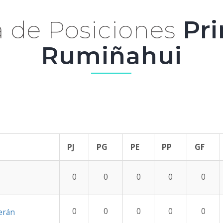
a de Posiciones
Pri
Rumiñahui
PJ
PG
PE
PP
GF
0
0
0
0
0
0
0
0
0
0
erán