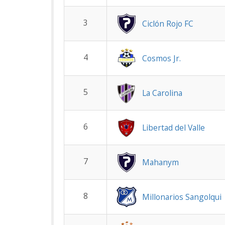
3
Ciclón Rojo FC
4
Cosmos Jr.
5
La Carolina
6
Libertad del Valle
7
Mahanym
8
Millonarios Sangolqui