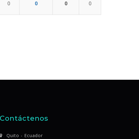
0
0
0
0
Contáctenos
Quito - Ecuador