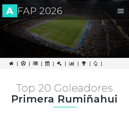
A
FAP 2026
Tog
nav
|
|
|
|
|
|
|
|
Top 20 Goleadores
Primera Rumiñahui