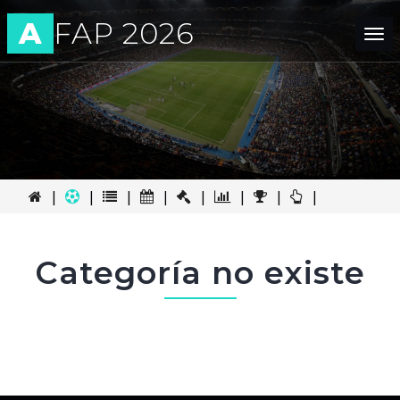
A
FAP 2026
Tog
nav
|
|
|
|
|
|
|
|
Categoría no existe