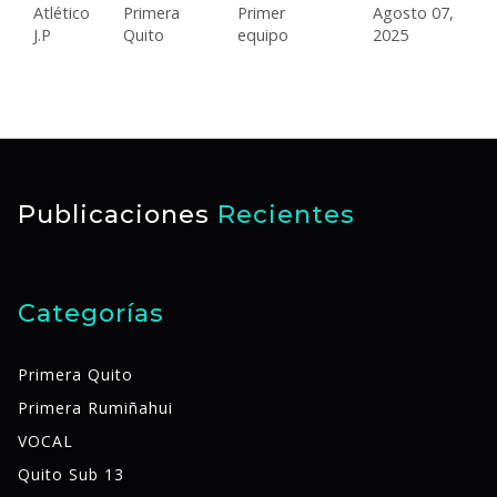
Atlético
Primera
Primer
Agosto 07,
J.P
Quito
equipo
2025
Publicaciones
Recientes
Categorías
Primera Quito
Primera Rumiñahui
VOCAL
Quito Sub 13