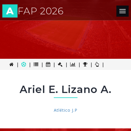
A
FAP 2026
Tog
nav
|
|
|
|
|
|
|
|
Ariel E. Lizano A.
Atlético J.P