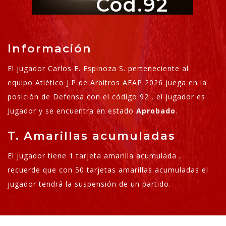
Cod.92
Información
El jugador Carlos E. Espinoza S. perteneciente al
equipo Atlético J.P de Arbitros AFAP 2026 juega en la
posición de Defensa con el código 92 , el jugador es
Jugador y se encuentra en estado
Aprobado
.
T. Amarillas acumuladas
El jugador tiene 1 tarjeta amarilla acumulada ,
recuerde que con 50 tarjetas amarillas acumuladas el
jugador tendrá la suspensión de un partido.