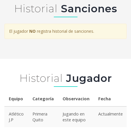
Historial
Sanciones
El jugador
NO
registra historial de sanciones.
Historial
Jugador
Equipo
Categoría
Observacion
Fecha
Atlético
Primera
Jugando en
Actualmente
J.P
Quito
este equipo