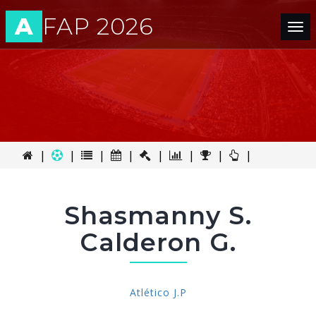
A
FAP 2026
Tog
nav
|
|
|
|
|
|
|
|
Shasmanny S.
Calderon G.
Atlético J.P