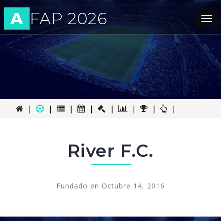
A
FAP 2026
Tog
nav
|
|
|
|
|
|
|
|
River F.C.
Fundado en Octubre 14, 2016