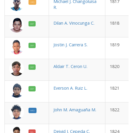
Michael J. Changoluisa
1817
ARQ
R.
Dilan A. Vinocunga C.
1818
DEF
Jostin J. Carrera S.
1819
DEF
Aldair T. Ceron U.
1820
DEF
Everson A. Ruiz L.
1821
DEF
John M. Amaguaña M.
1822
MED
Deivid J. Cepeda C.
1824
DEL