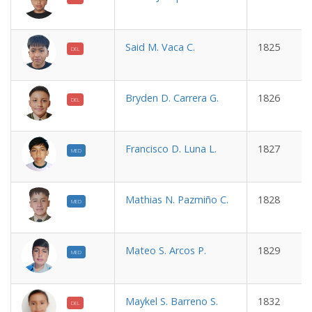
Said M. Vaca C.
1825
DEL
Bryden D. Carrera G.
1826
DEL
Francisco D. Luna L.
1827
MED
Mathias N. Pazmiño C.
1828
MED
Mateo S. Arcos P.
1829
MED
Maykel S. Barreno S.
1832
DEL