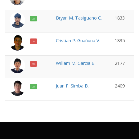
Bryan M. Tasiguano C.
1833
DEF
Cristian P. Guañuna V.
1835
DEL
William M. Garcia B.
2177
DEL
Juan P. Simba B.
2409
DEF