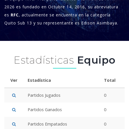
2026 es fundado en Octubre 14, 2016, su abreviatura
es
RFC
, actualmente se encuentra en la categoría
Quito Sub 13 y su representante es Edison Asimbaya.
Estadísticas
Equipo
Ver
Estadística
Total
Partidos Jugados
0
Partidos Ganados
0
Partidos Empatados
0