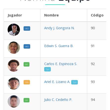
Jugador
Nombre
Código
Andy J. Gongora N.
90
MED
Edwin S. Guerra B.
91
MED
Carlos E. Espinoza S.
92
DEF
*JUV
Ariel E. Lizano A.
93
ARQ
*JUV
Julio C. Cedeño P.
94
DEF