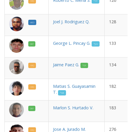
Roberto C. Mena S.
126
ARQ
*AT
Joel J. Rodriguez Q.
128
MED
George L. Pincay G.
133
DEF
*JUV
Jaime Paez G.
134
ARQ
*DT
Matias S. Guayasamin
182
ARQ
T.
*ME
Marlon S. Hurtado V.
183
DEF
Jose A. Jurado M.
276
ARQ