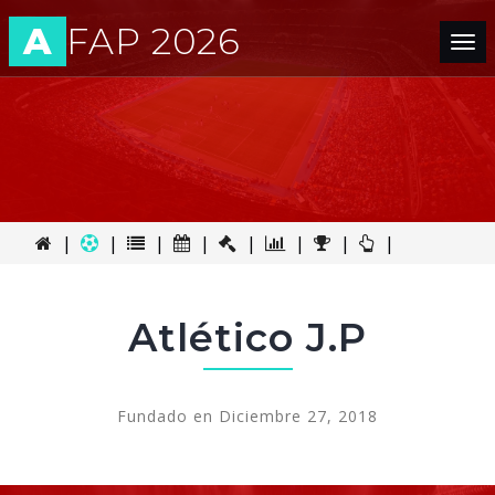
A
FAP 2026
Tog
nav
|
|
|
|
|
|
|
|
Atlético J.P
Fundado en Diciembre 27, 2018