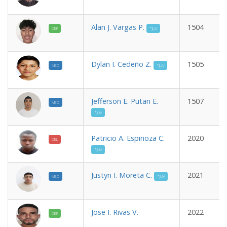
Alan J. Vargas P.
1504
DEF
*JUV
Dylan I. Cedeño Z.
1505
MED
*JUV
Jefferson E. Putan E.
1507
MED
*JUV
Patricio A. Espinoza C.
2020
DEL
*JUV
Justyn I. Moreta C.
2021
MED
*JUV
Jose I. Rivas V.
2022
DEF