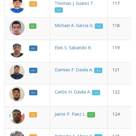
Thomas J. Suarez T.
117
ARQ
*JUV
Michael A. Garcia G.
118
DEF
*JUV
Elvis S. Sabando R.
119
MED
Damian F. Davila A.
121
MED
*JUV
Carlos H. Davila A.
122
MED
*JUV
Jaime P. Paez L.
124
ARQ
*DT