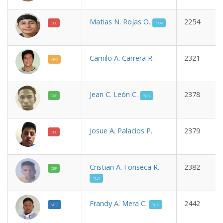
Matias N. Rojas O.
2254
DEL
*JUV
Camilo A. Carrera R.
2321
ARQ
Jean C. León C.
2378
DEF
*JUV
Josue A. Palacios P.
2379
DEL
Cristian A. Fonseca R.
2382
DEF
*JUV
Frandy A. Mera C.
2442
MED
*JUV