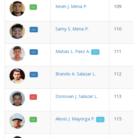
Kevin J. Mena P.
109
DEF
Samy S. Mena P.
110
MED
Matias L. Paez A.
111
MED
*JUV
Brando A. Salazar L.
112
MED
Donovan J. Salazar L.
113
DEL
Alexis J. Mayorga P.
115
DEF
*JUV