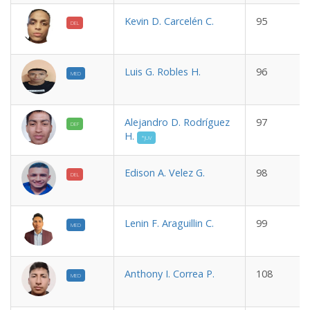
Kevin D. Carcelén C.
95
DEL
Luis G. Robles H.
96
MED
Alejandro D. Rodríguez
97
DEF
H.
*JUV
Edison A. Velez G.
98
DEL
Lenin F. Araguillin C.
99
MED
Anthony I. Correa P.
108
MED