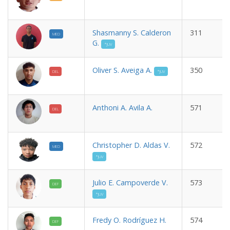
Shasmanny S. Calderon
311
MED
G.
*JUV
Oliver S. Aveiga A.
350
DEL
*JUV
Anthoni A. Avila A.
571
DEL
Christopher D. Aldas V.
572
MED
*JUV
Julio E. Campoverde V.
573
DEF
*JUV
Fredy O. Rodríguez H.
574
DEF