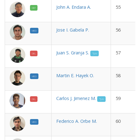
John A. Endara A.
55
DEF
Jose I. Gabela P.
56
MED
Juan S. Granja S.
57
DEL
*JUV
Martin E. Hayek O.
58
MED
Carlos J. Jimenez M.
59
DEL
*JUV
Federico A. Orbe M.
60
MED