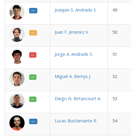
Joaquin S. Andrade S.
49
MED
Juan F. Jimenez V.
50
ARQ
Jorge A. Andrade S.
51
DEL
Miguel A. Bernys J.
52
DEF
Diego N. Betancourt A.
53
DEF
Lucas Bustamante R.
54
MED