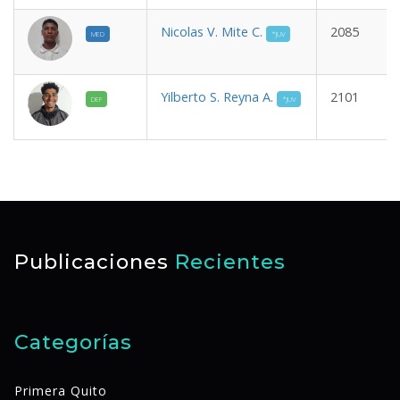
Nicolas V. Mite C.
2085
MED
*JUV
Yilberto S. Reyna A.
2101
DEF
*JUV
Publicaciones
Recientes
Categorías
Primera Quito